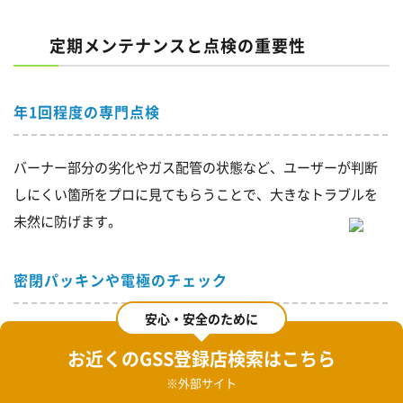
定期メンテナンスと点検の重要性
年1回程度の専門点検
バーナー部分の劣化やガス配管の状態など、ユーザーが判断
しにくい箇所をプロに見てもらうことで、大きなトラブルを
未然に防げます。
密閉パッキンや電極のチェック
安心・安全のために
シール材が劣化して隙間が生じるとガス漏れに直結する恐れ
お近くのGSS登録店
検索はこちら
があります。また、点火用の電極が焦げ付いている場合は着
※外部サイト
火不良を招くため、適宜掃除や交換を検討してください。