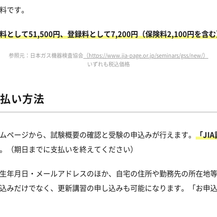
料です。
料として51,500円、登録料として7,200円（保険料2,100円を含
参照元：日本ガス機器検査協会
（https://www.jia-page.or.jp/seminars/gss/new/）
いずれも税込価格
払い方法
ムページから、試験概要の確認と受験の申込みが行えます。
「JI
。（期日までに支払いを終えてください）
生年月日・メールアドレスのほか、自宅の住所や勤務先の所在地
込みだけでなく、更新講習の申し込みも可能になります。「お申